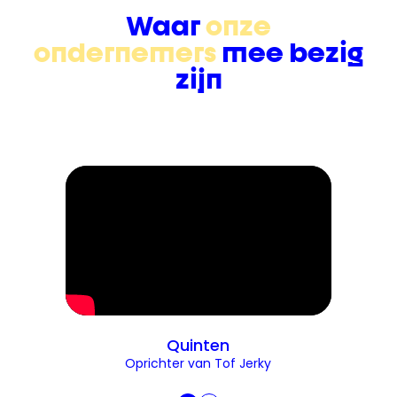
Waar
onze
ondernemers
mee bezig
zijn
Quinten
Oprichter van Tof Jerky