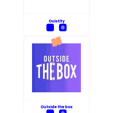
Ouistity
Outside the box