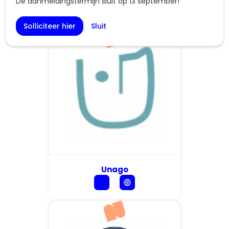
De aanmeldingstermijn sluit op 13 september!
Solliciteer hier
Sluit
Unago