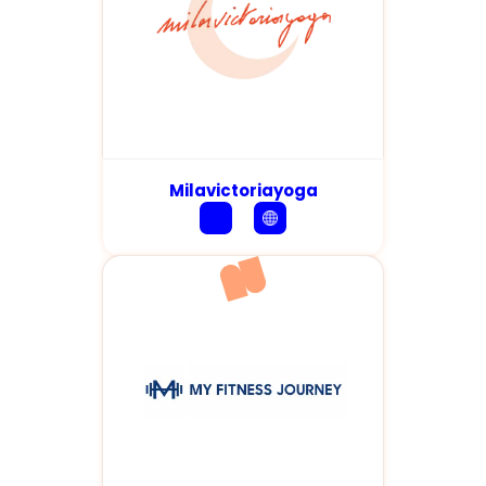
Milavictoriayoga