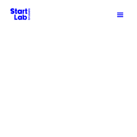
Samen,
dromen
aanwakkeren