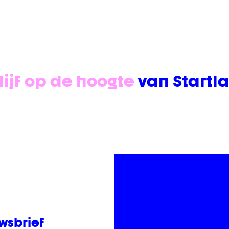
lijf op de hoogte
van Startl
wsbrief