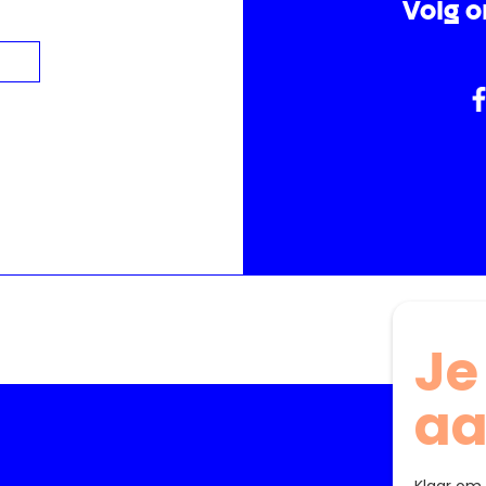
Volg o
Je
a
Klaar om 