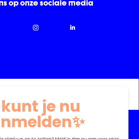
ns op onze sociale media
 kunt je nu
anmelden✨
Over ons
Bronnen
Jobs
Blog
je start-up op te zetten? Meld je dan nu aan voor onze