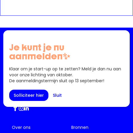
Je kunt je nu
aanmelden✨
info@startlab.brussels - (+32) 02 880 63 00
Klaar om je start-up op te zetten? Meld je dan nu aan
voor onze lichting van oktober.
61 Sint-Michielsstraat
De aanmeldingstermijn sluit op 13 september!
1040 Etterbeek
België
Solliciteer hier
Sluit
Over ons
Bronnen