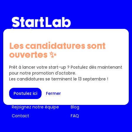
info@startlab.brussels - (+32) 02 880 63 00
Les candidatures sont
61 Bd Saint-Michel
ouvertes ✨
1040 Etterbeek
Belgique
Prêt à lancer votre start-up ? Postulez dès maintenant
pour notre promotion d'octobre.
Les candidatures se terminent le 13 septembre !
Postulez ici
Fermer
A propos de nous
Ressources
Rejoignez notre équipe
Blog
Contact
FAQ